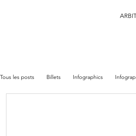
ARBI
Tous les posts
Billets
Infographics
Infograp